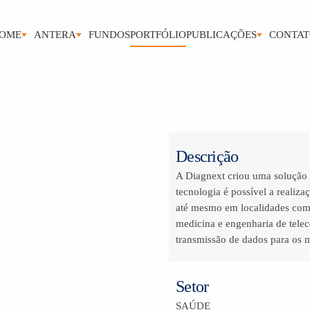
OME
ANTERA
FUNDOS
PORTFÓLIO
PUBLICAÇÕES
CONTA
Descrição
A Diagnext criou uma solução 
tecnologia é possível a realizaç
até mesmo em localidades com 
medicina e engenharia de tel
transmissão de dados para os 
Setor
SAÚDE