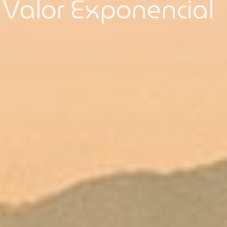
V
a
l
o
r
E
x
p
o
n
e
n
c
i
a
l