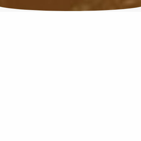
20 ANOS
DE PIONEIRISMO EM VENTURE
CAPITAL, INVESTINDO EM TODO
TERRITÓRIO BRASILEIRO
0
Fundos de investimento
0
Milhões de reais em
ativos sob gestão
0