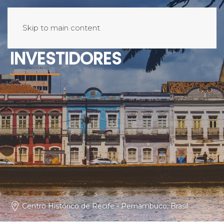
F
O
R
M
U
L
Á
R
I
O
D
E
Skip to main content
C
O
N
T
A
T
O
P
A
R
A
I
N
V
E
S
T
I
D
O
R
E
S
Centro Histórico de Recife - Pernambuco, Brasil