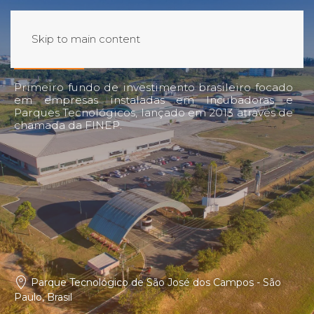
P
R
I
M
A
T
E
C
Skip to main content
Primeiro
fundo
de
investimento
brasileiro
focado
em
empresas
instaladas
em
Incubadoras
e
Parques
Tecnológicos,
lançado
em
2013
através
de
chamada
da
FINEP.
Parque Tecnológico de São José dos Campos - São
Paulo, Brasil