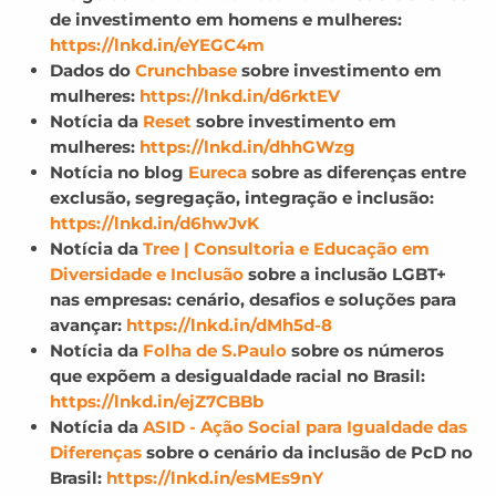
de investimento em homens e mulheres:
https://lnkd.in/eYEGC4m
Dados do
Crunchbase
sobre investimento em
mulheres:
https://lnkd.in/d6rktEV
Notícia da
Reset
sobre investimento em
mulheres:
https://lnkd.in/dhhGWzg
Notícia no blog
Eureca
sobre as diferenças entre
exclusão, segregação, integração e inclusão:
https://lnkd.in/d6hwJvK
Notícia da
Tree | Consultoria e Educação em
Diversidade e Inclusão
sobre a inclusão LGBT+
nas empresas: cenário, desafios e soluções para
avançar:
https://lnkd.in/dMh5d-8
Notícia da
Folha de S.Paulo
sobre os números
que expõem a desigualdade racial no Brasil:
https://lnkd.in/ejZ7CBBb
Notícia da
ASID - Ação Social para Igualdade das
Diferenças
sobre o cenário da inclusão de PcD no
Brasil:
https://lnkd.in/esMEs9nY