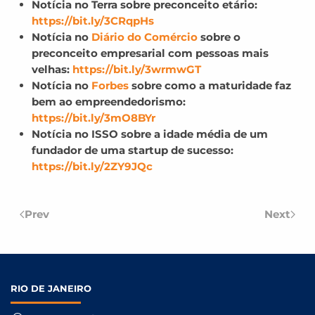
Notícia no Terra sobre preconceito etário:
https://bit.ly/3CRqpHs
Notícia no
Diário do Comércio
sobre o
preconceito empresarial com pessoas mais
velhas:
https://bit.ly/3wrmwGT
Notícia no
Forbes
sobre como a maturidade faz
bem ao empreendedorismo:
https://bit.ly/3mO8BYr
Notícia no ISSO sobre a idade média de um
fundador de uma startup de sucesso:
https://bit.ly/2ZY9JQc
Prev
Next
RIO DE
JANEIRO